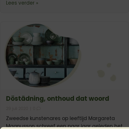
about Verdriet en herinneren
Lees verder »
Döstädning, onthoud dat woord
29 juli 2020
|
0
Zweedse kunstenares op leeftijd Margareta
Magnusson schreef een paar jaar geleden het