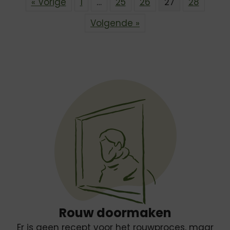
« Vorige
1
…
25
26
27
28
Volgende »
Rouw doormaken
Er is geen recept voor het rouwproces, maar