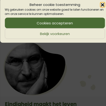
boekje ‘De edele Zweedse kunst van het
Beheer cookie toestemming
Wij gebruiken cookies om onze website goed te laten functioneren en
opruimen’. Döstädning in het kort. Een woord
om onze service te kunnen optimaliseren.
om te onthouden.
Cookies accepteren
about Döstädning, onthoud dat woo
Lees verder »
Bekijk voorkeuren
Eindigheid maakt het leven