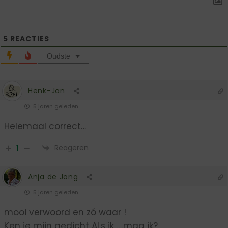
5
REACTIES
Oudste
Henk-Jan
5 jaren geleden
Helemaal correct…
Reageren
1
Anja de Jong
5 jaren geleden
mooi verwoord en zó waar !
Ken je mijn gedicht ALs ik ….mag ik?