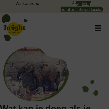
Winkelmenu
Inlog
nalatenschapsdossier
Wat kan je doen als je