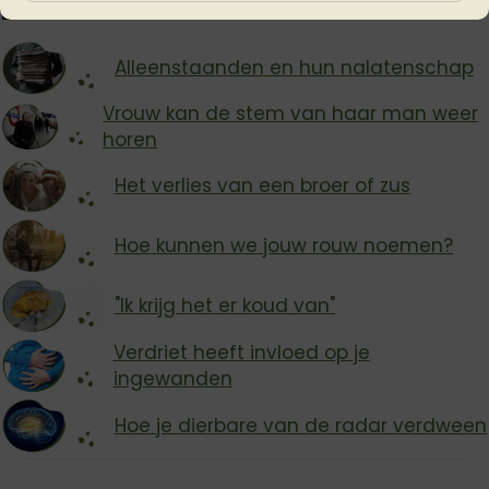
Lees ook:
Alleenstaanden en hun nalatenschap
Vrouw kan de stem van haar man weer
horen
Het verlies van een broer of zus
Hoe kunnen we jouw rouw noemen?
"Ik krijg het er koud van"
Verdriet heeft invloed op je
ingewanden
Hoe je dierbare van de radar verdween