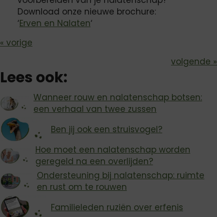
voorbereiden van je nalatenschap?
Download onze nieuwe brochure:
‘
Erven en Nalaten
‘
Bericht
« vorige
volgende »
navigatie
Lees ook:
Wanneer rouw en nalatenschap botsen:
een verhaal van twee zussen
Ben jij ook een struisvogel?
Hoe moet een nalatenschap worden
geregeld na een overlijden?
Ondersteuning bij nalatenschap: ruimte
en rust om te rouwen
Familieleden ruziën over erfenis