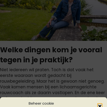
Welke dingen kom je vooral
tegen in je praktijk?
Niet iedereen wil praten. Toch is dat vaak het
eerste waaraan wordt gedacht bij
rouwbegeleiding. Maar het is gewoon niet genoeg.
Vaak komen mensen bij een lichaamsgerichte
rouwcoach als ze daarin vastlopen. En de ene keer
is de aandacht meer op massage, de andere keer
Beheer cookie
meer op rouwcoaching.