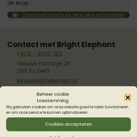
de knop.
Download brochure 'Wat wil jij achterlaten'
Contact met Bright Elephant
+31 15 - 3030 763
Nieuwe Plantage 28
2611 XJ, Delft
info@brightelephant.nl
KvK-nummer: 74414917
Beheer cookie
toestemming
BTW-nummer: 859887972B01
Wij gebruiken cookies om onze website goed te laten functioneren
en om onze service te kunnen optimaliseren.
Over ons
Cookies accepteren
Bright Elephant biedt ondersteuning voor