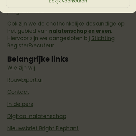
Bekijk voorkeuren
rouw en verlies
met publicaties en
programma's.
Ook zijn we de onafhankelijke deskundige op
het gebied van
nalatenschap en erven
.
Hiervoor zijn we aangesloten bij
Stichting
RegisterExecuteur
.
Belangrijke links
Wie zijn wij
RouwExpert.ai
Contact
In de pers
Digitaal nalatenschap
Nieuwsbrief Bright Elephant